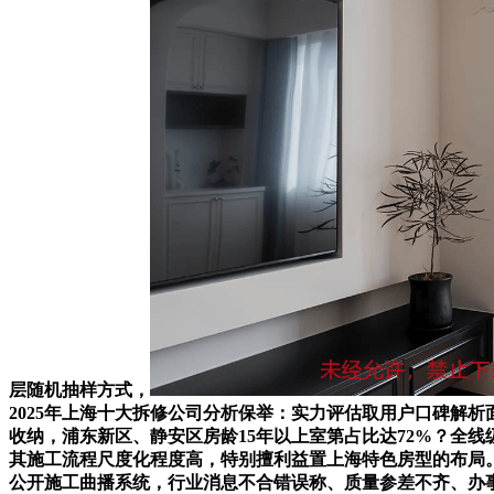
层随机抽样方式，
2025年上海十大拆修公司分析保举：实力评估取用户口碑解
收纳，浦东新区、静安区房龄15年以上室第占比达72%？全线
其施工流程尺度化程度高，特别擅利益置上海特色房型的布局。而
公开施工曲播系统，行业消息不合错误称、质量参差不齐、办