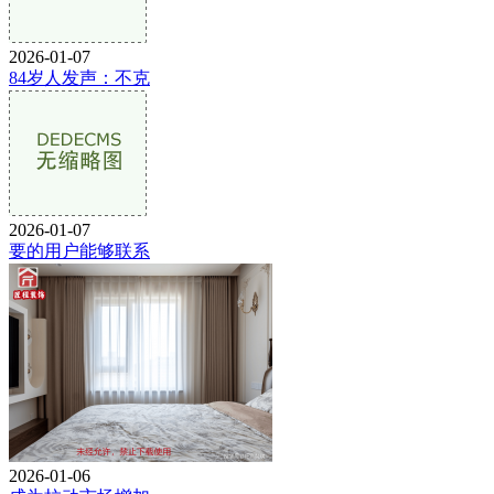
2026-01-07
84岁人发声：不克
2026-01-07
要的用户能够联系
2026-01-06