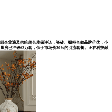
部企业遍及供给超长质保许诺，瓷砖、橱柜合做品牌价优，小
修存量房已冲破62万套，低于市场价30%的引流套餐。正在科技融