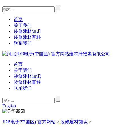
首页
关于我们
装修建材知识
装修建材百科
联系我们
首页
关于我们
装修建材知识
装修建材百科
联系我们
English
JDB电子(中国区)·官方网站
>
装修建材知识
>