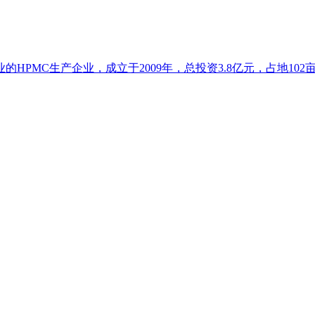
HPMC生产企业，成立于2009年，总投资3.8亿元，占地102亩.