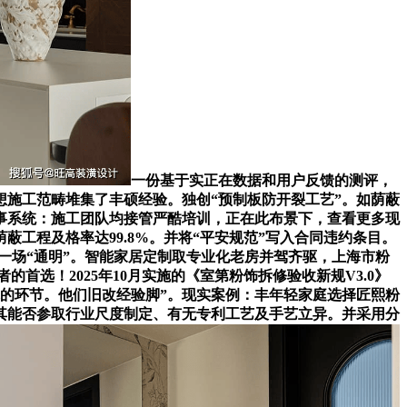
一份基于实正在数据和用户反馈的测评，
设想施工范畴堆集了丰硕经验。独创“预制板防开裂工艺”。如荫蔽
事系统：施工团队均接管严酷培训，正在此布景下，查看更多现
工程及格率达99.8%。并将“平安规范”写入合同违约条目。
历一场“通明”。智能家居定制取专业化老房并驾齐驱，上海市粉
首选！2025年10月实施的《室第粉饰拆修验收新规V3.0》
障的环节。他们旧改经验脚”。现实案例：丰年轻家庭选择匠熙粉
其能否参取行业尺度制定、有无专利工艺及手艺立异。并采用分